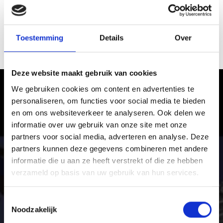
Toestemming
Details
Over
PRADHIKE
Deze website maakt gebruik van cookies
We gebruiken cookies om content en advertenties te
Wandelen in het Vinschgau –
personaliseren, om functies voor social media te bieden
Avontuur en plezier
en om ons websiteverkeer te analyseren. Ook delen we
informatie over uw gebruik van onze site met onze
Van eenvoudige panoramawandelingen tot
partners voor social media, adverteren en analyse. Deze
hoogalpine bergtochten: het uitgebreide net aan
partners kunnen deze gegevens combineren met andere
wandelpaden in het Vinschgau is net zo afwisselend
informatie die u aan ze heeft verstrekt of die ze hebben
als de vakantieregio zelf.
verzameld op basis van uw gebruik van hun services.
Toestemmingsselectie
Noodzakelijk