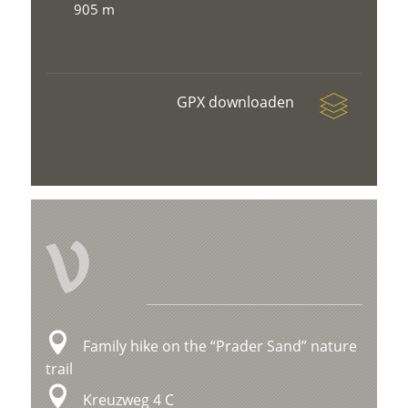
905 m
GPX downloaden
V
Family hike on the “Prader Sand” nature
trail
Kreuzweg 4 C