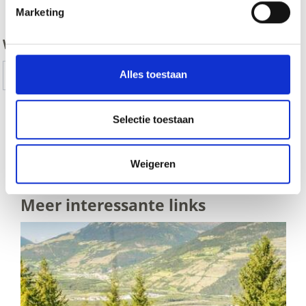
zurück
Marketing
WAS DE INHOUD NUTTIG VOOR U?
Ja
No
Alles toestaan
Selectie toestaan
ALLE THEMATISCHE PADEN IN HET
VINSCHGAU VALLEI TONEN OP KAART (DUITS)
Weigeren
Meer interessante links