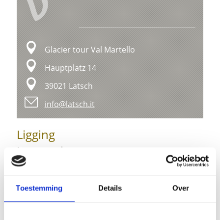
V
Glacier tour Val Martello
Hauptplatz 14
39021 Latsch
info@latsch.it
Ligging
Impressies
Toestemming
Details
Over