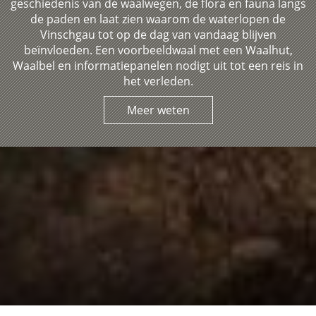
geschiedenis van de waalwegen, de flora en fauna langs
de paden en laat zien waarom de waterlopen de
Vinschgau tot op de dag van vandaag blijven
beïnvloeden. Een voorbeeldwaal met een Waalhut,
Waalbel en informatiepanelen nodigt uit tot een reis in
het verleden.
Meer weten