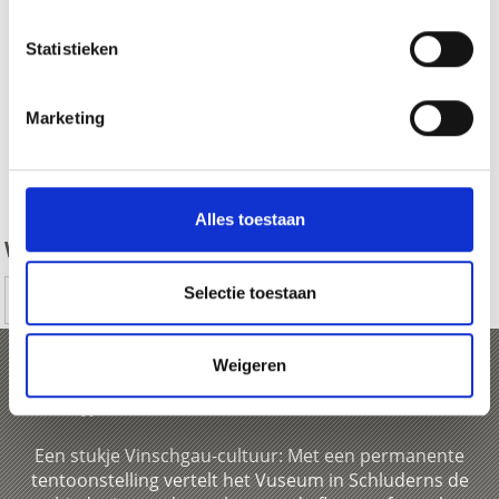
Statistieken
Marketing
zurück
Alles toestaan
WAS DE INHOUD NUTTIG VOOR U?
Selectie toestaan
Ja
No
Weigeren
„WasserWosser“
Een stukje Vinschgau-cultuur: Met een permanente
tentoonstelling vertelt het Vuseum in Schluderns de