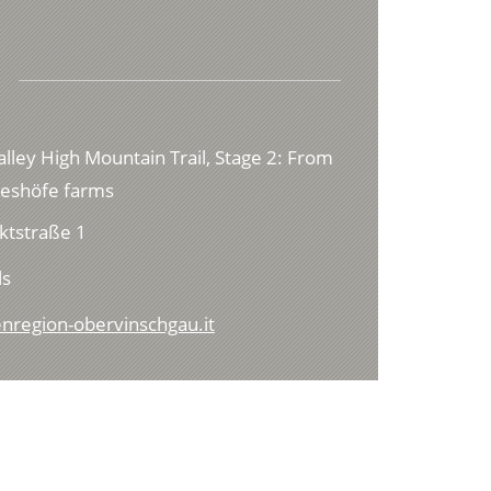
lley High Mountain Trail, Stage 2: From
lieshöfe farms
ktstraße 1
ls
enregion-obervinschgau.it