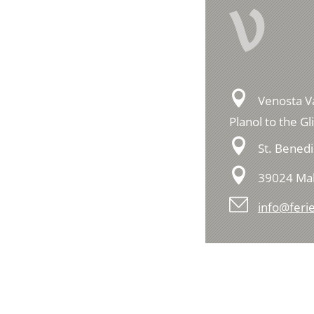
V
Venosta Va
Planol to the G
St. Benedi
39024 Ma
info@feri