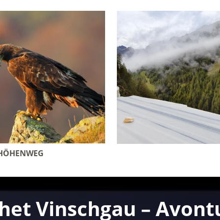
 HÖHENWEG
het Vinschgau – Avontu