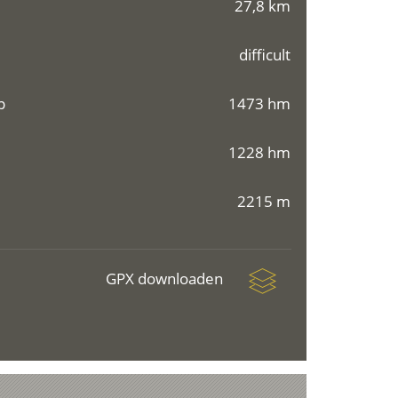
27,8 km
difficult
p
1473 hm
1228 hm
2215 m
GPX downloaden