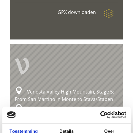
GPX downloaden
V
Venosta Valley High Mountain, Stage 5:
From San Martino in Monte to Stava/Staben
Hauptplatz 14
39021 Latsch
info@latsch.it
Toestemming
Details
Over