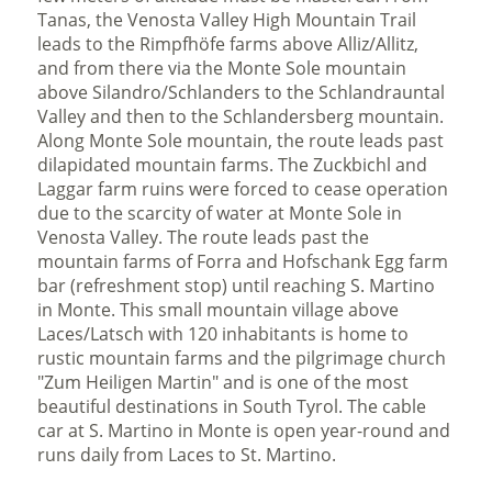
Tanas, the Venosta Valley High Mountain Trail
leads to the Rimpfhöfe farms above Alliz/Allitz,
and from there via the Monte Sole mountain
above Silandro/Schlanders to the Schlandrauntal
Valley and then to the Schlandersberg mountain.
Along Monte Sole mountain, the route leads past
dilapidated mountain farms. The Zuckbichl and
Laggar farm ruins were forced to cease operation
due to the scarcity of water at Monte Sole in
Venosta Valley. The route leads past the
mountain farms of Forra and Hofschank Egg farm
bar (refreshment stop) until reaching S. Martino
in Monte. This small mountain village above
Laces/Latsch with 120 inhabitants is home to
rustic mountain farms and the pilgrimage church
"Zum Heiligen Martin" and is one of the most
beautiful destinations in South Tyrol. The cable
car at S. Martino in Monte is open year-round and
runs daily from Laces to St. Martino.