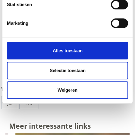
Statistieken
Marketing
Alles toestaan
zurück
Selectie toestaan
WAS DE INHOUD NUTTIG VOOR U?
Weigeren
Ja
No
Meer interessante links