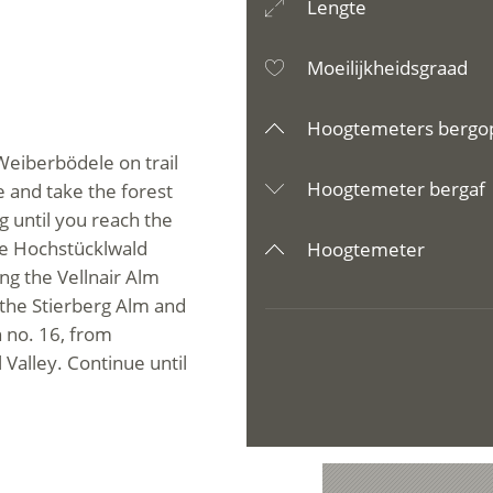
Lengte
Moeilijkheidsgraad
Hoogtemeters bergo
Weiberbödele on trail
Hoogtemeter bergaf
e and take the forest
g until you reach the
he Hochstücklwald
Hoogtemeter
ing the Vellnair Alm
 the Stierberg Alm and
h no. 16, from
 Valley. Continue until