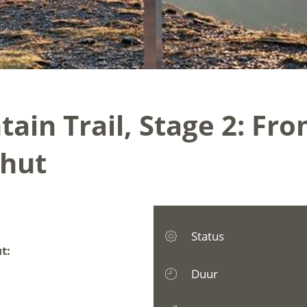
in Trail, Stage 2: From
 hut
Status
t:
Duur