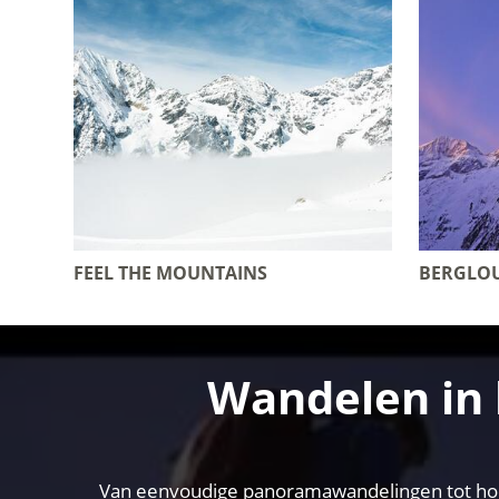
FEEL THE MOUNTAINS
BERGLO
Wandelen in 
Van eenvoudige panoramawandelingen tot hooga