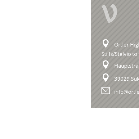
V
Ortler Hig
Stilfs/Stelvio t
Hauptstra
39029 Su
info@ortle