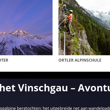
UTER
ORTLER ALPINSCHULE
het Vinschgau – Avontu
lpine bergtochten: het uitgebreide net aan wandelpaden 