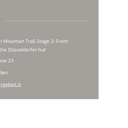
h Mountain Trail, Stage 2: From
o the Düsseldorfer hut
sse 23
lden
rgebiet.it