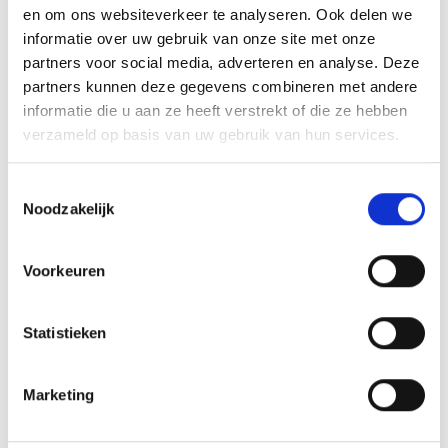
+39 0473 623109
en om ons websiteverkeer te analyseren. Ook delen we
informatie over uw gebruik van onze site met onze
info@latsch.it
partners voor social media, adverteren en analyse. Deze
partners kunnen deze gegevens combineren met andere
Kaart- en hoogteprofiel
informatie die u aan ze heeft verstrekt of die ze hebben
verzameld op basis van uw gebruik van hun services.
Impressies
Toestemmingsselectie
Noodzakelijk
Voorkeuren
Statistieken
Marketing