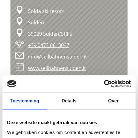
Solda ski resort
Sulden
39029 Sulden/Stilfs
+39 0473 0613047
info@seilbahnensulden.it
www.seilbahnensulden.it
Kaart- en hoogteprofiel
Impressies
Toestemming
Details
Over
Deze website maakt gebruik van cookies
We gebruiken cookies om content en advertenties te