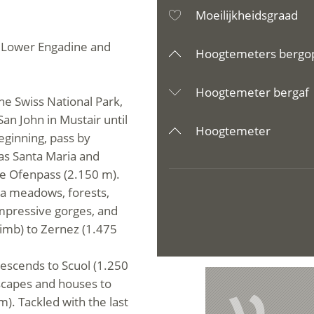
Moeilijkheidsgraad
he Lower Engadine and
Hoogtemeters bergo
Hoogtemeter bergaf
he Swiss National Park,
an John in Mustair until
Hoogtemeter
beginning, pass by
as Santa Maria and
he Ofenpass (2.150 m).
ia meadows, forests,
 impressive gorges, and
limb) to Zernez (1.475
descends to Scuol (1.250
scapes and houses to
). Tackled with the last