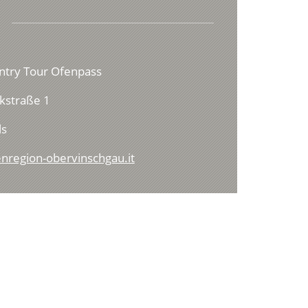
ntry Tour Ofenpass
ikstraße 1
ls
enregion-obervinschgau.it