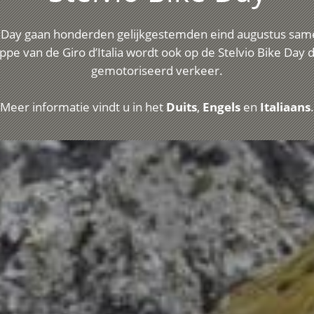
 Day gaan honderden gelijkgestemden eind augustus samen
e van de Giro d’Italia wordt ook op de Stelvio Bike Day d
gemotoriseerd verkeer.
Meer informatie vindt u in het
Duits
,
Engels
en
Italiaans
.