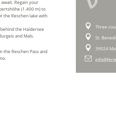
V
a await. Regain your
rbertshöhe (1.400 m) to
t the Reschen lake with
Three cou
 behind the Haidersee
 Burgeis and Mals.
St. Bened
39024 Ma
om the Reschen Pass and
no.
info@feri