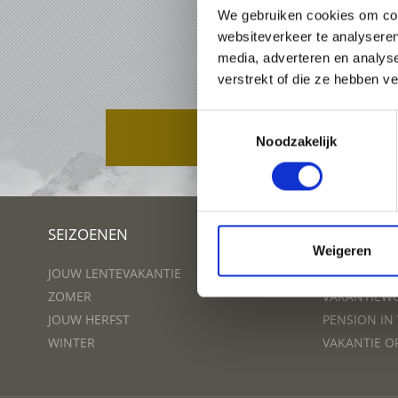
We gebruiken cookies om cont
websiteverkeer te analyseren
media, adverteren en analys
verstrekt of die ze hebben v
Toestemmingsselectie
PAKKETTEN
Noodzakelijk
SEIZOENEN
PLAN UW 
Weigeren
JOUW LENTEVAKANTIE
HOTEL IN V
ZOMER
VAKANTIEWO
JOUW HERFST
PENSION IN
WINTER
VAKANTIE O