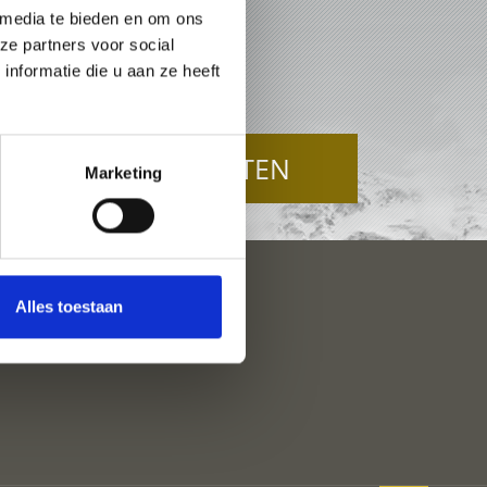
 media te bieden en om ons
U
ze partners voor social
nformatie die u aan ze heeft
TOP-EVENEMENTEN
Marketing
Alles toestaan