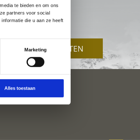
 media te bieden en om ons
U
ze partners voor social
nformatie die u aan ze heeft
TOP-EVENEMENTEN
Marketing
Alles toestaan