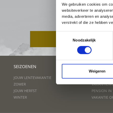
We gebruiken cookies om cont
websiteverkeer te analyseren
media, adverteren en analys
verstrekt of die ze hebben v
Toestemmingsselectie
PAKKETTEN
Noodzakelijk
SEIZOENEN
PLAN UW 
Weigeren
JOUW LENTEVAKANTIE
HOTEL IN V
ZOMER
VAKANTIEWO
JOUW HERFST
PENSION IN
WINTER
VAKANTIE O