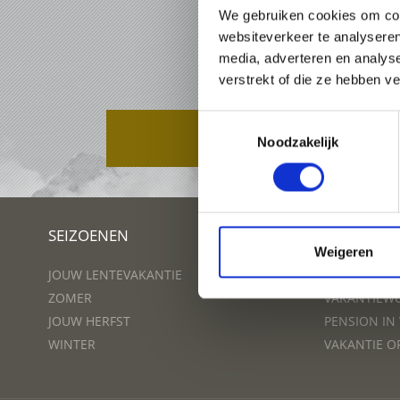
We gebruiken cookies om cont
websiteverkeer te analyseren
media, adverteren en analys
verstrekt of die ze hebben v
Toestemmingsselectie
PAKKETTEN
Noodzakelijk
SEIZOENEN
PLAN UW 
Weigeren
JOUW LENTEVAKANTIE
HOTEL IN V
ZOMER
VAKANTIEWO
JOUW HERFST
PENSION IN
WINTER
VAKANTIE O