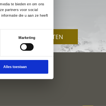
 media te bieden en om ons
U
ze partners voor social
nformatie die u aan ze heeft
TOP-EVENEMENTEN
Marketing
Alles toestaan