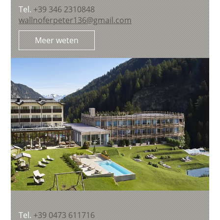
Tel.
+39 346 2310848
wallnoferpeter136@gmail.com
Meer weten
Tel.
+39 0473 611716