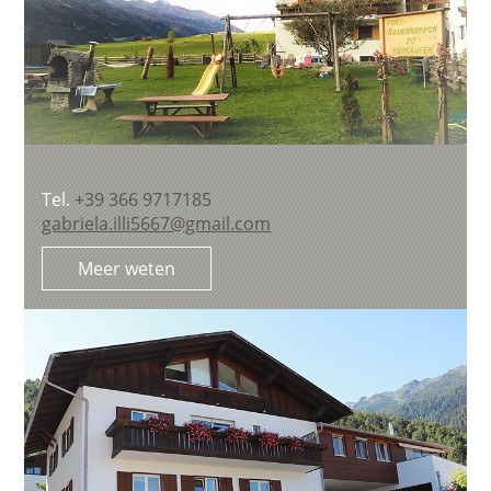
Tel.
+39 366 9717185
gabriela.illi5667@gmail.com
Meer weten