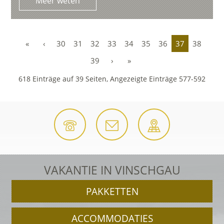
Meer weten
«
‹
30
31
32
33
34
35
36
37
38
39
›
»
618 Einträge auf 39 Seiten, Angezeigte Einträge 577-592
VAKANTIE IN VINSCHGAU
PAKKETTEN
ACCOMMODATIES