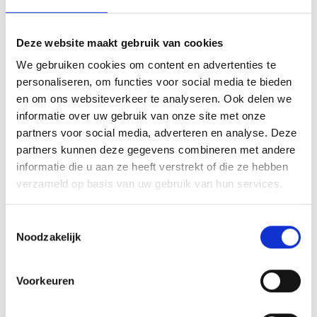
Deze website maakt gebruik van cookies
We gebruiken cookies om content en advertenties te
personaliseren, om functies voor social media te bieden
en om ons websiteverkeer te analyseren. Ook delen we
informatie over uw gebruik van onze site met onze
partners voor social media, adverteren en analyse. Deze
Tel.
+39 0473 634565
info@auramonte.com
partners kunnen deze gegevens combineren met andere
informatie die u aan ze heeft verstrekt of die ze hebben
Meer weten
verzameld op basis van uw gebruik van hun services.
Toestemmingsselectie
Noodzakelijk
Voorkeuren