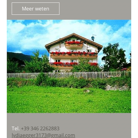
Meer weten
Tel.
+39 346 2262883
lydiaegger3173@gmail.com