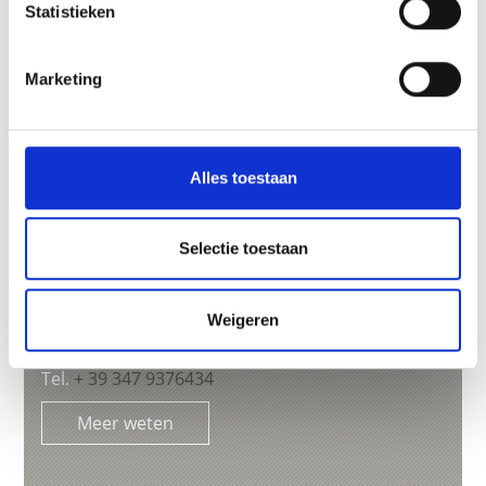
Statistieken
Marketing
Alles toestaan
Tel.
+39 335 5250960
info@peerhof.com
Selectie toestaan
Meer weten
Weigeren
Tel.
+ 39 347 9376434
Meer weten