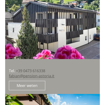
Tel.
+39 0473 616338
fabian@pension-astoria.it
Meer weten