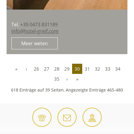
Tel.
+39 0473 831189
info@hotel-greif.com
Meer weten
«
‹
26
27
28
29
30
31
32
33
34
35
›
»
618 Einträge auf 39 Seiten, Angezeigte Einträge 465-480