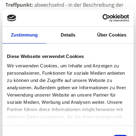
Treffpunkt:
abwechselnd - in der Beschreibung der
jeweiligen Wanderung
Veranstaltungsort
Besucherzentrum aquaprad - Prad am
Zustimmung
Details
Über Cookies
Stilfserjoch/Trafoi/Sulden
Veranstalter
Diese Webseite verwendet Cookies
Nationalpark Stilfserjoch - Besucherzentrum aquaprad
Wir verwenden Cookies, um Inhalte und Anzeigen zu
Kreuzweg, 4C
personalisieren, Funktionen für soziale Medien anbieten
Prad am Stilfserjoch 39026
zu können und die Zugriffe auf unsere Website zu
info@aquaprad.com
analysieren. Außerdem geben wir Informationen zu Ihrer
https://www.nationalpark-
Verwendung unserer Website an unsere Partner für
stelvio.it/de/erleben/gefuehrte-naturerlebnisse.html
soziale Medien, Werbung und Analysen weiter. Unsere
Tel.
+39 339 3285458
Partner führen diese Informationen möglicherweise mit
weiteren Daten zusammen, die Sie ihnen bereitgestellt
zurück zu den Top Events
haben oder die sie im Rahmen Ihrer Nutzung der Dienste
gesammelt haben.
Einwilligungsauswahl