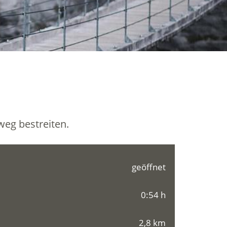
eg bestreiten.
geöffnet
0:54 h
2,8 km