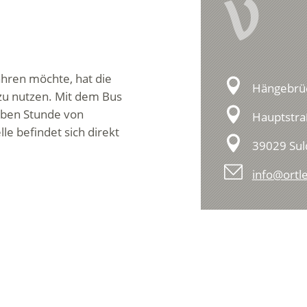
V
ahren möchte, hat die
Hängebrü
 zu nutzen. Mit dem Bus
alben Stunde von
Hauptstra
le befindet sich direkt
39029 Sul
info@ortle