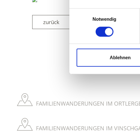
Einwilligungsauswahl
Notwendig
zurück
WAR DER INH
Ablehnen
FAMILIENWANDERUNGEN IM ORTLERGE
FAMILIENWANDERUNGEN IM VINSCHGA