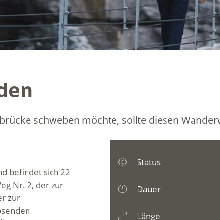
den
ebrücke schweben möchte, sollte diesen Wanderw
Status
d befindet sich 22
g Nr. 2, der zur
Dauer
er zur
tosenden
Länge