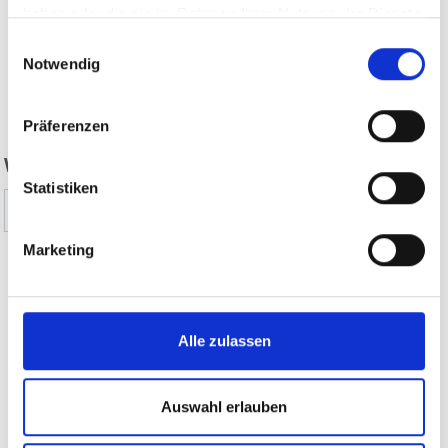
haben oder die sie im Rahmen Ihrer Nutzung der Dienste
gesammelt haben.
Einwilligungsauswahl
Notwendig
zurück
Präferenzen
WAR DER INHALT FÜR SIE HILFREICH?
Statistiken
Ja
Nein
Marketing
SEILBAHNEN & LIFTE IM ORTLERGEBIET AUF
KARTE ANZEIGEN
Alle zulassen
SEILBAHNEN & LIFTE IM VINSCHGAU AUF
Auswahl erlauben
KARTE ANZEIGEN