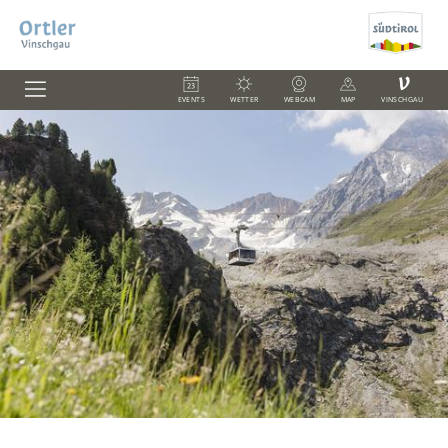
V
EVENTS
WETTER
WEBCAM
MAP
VINSCHGAU