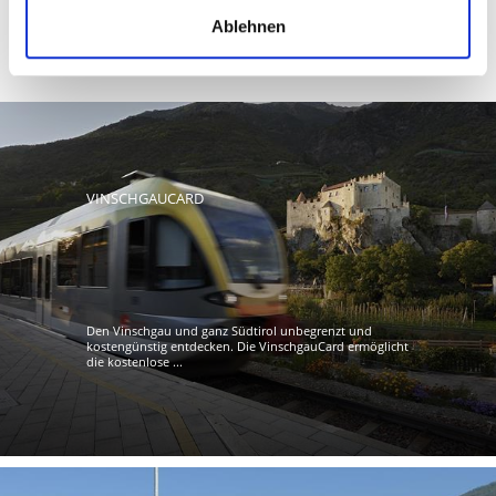
SCHUTZHÜTTEN IN DER NÄHE ZU LIFTEN IM
Ablehnen
ORTLERGEBIET AUF KARTE ANZEIGEN
VINSCHGAUCARD
Den Vinschgau und ganz Südtirol unbegrenzt und
kostengünstig entdecken. Die VinschgauCard ermöglicht
die kostenlose ...