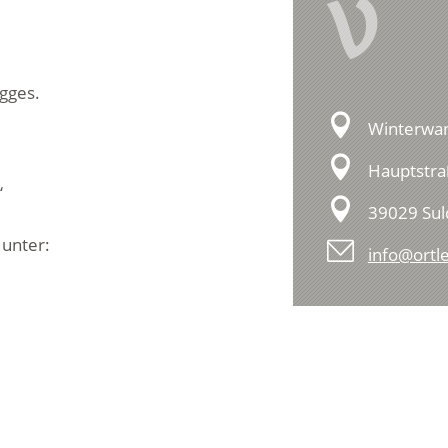
V
agges.
Winterwan
Hauptstra
“
39029 Sul
 unter:
info@ortle