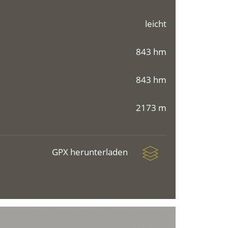
leicht
843 hm
843 hm
2173 m
GPX herunterladen