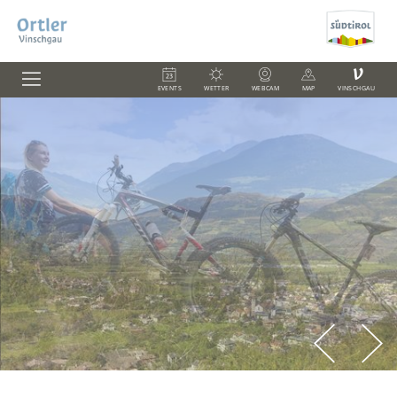
V
EVENTS
WETTER
WEBCAM
MAP
VINSCHGAU