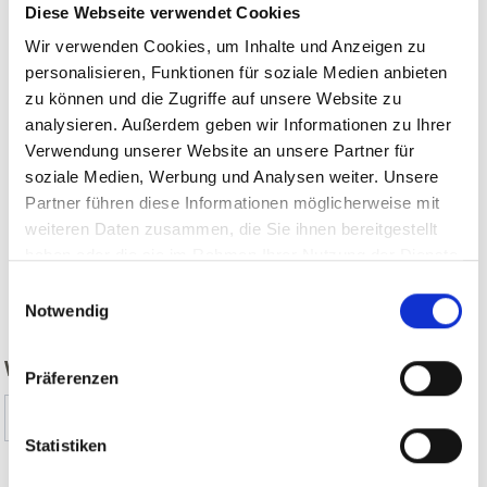
Diese Webseite verwendet Cookies
Wir verwenden Cookies, um Inhalte und Anzeigen zu
personalisieren, Funktionen für soziale Medien anbieten
zu können und die Zugriffe auf unsere Website zu
analysieren. Außerdem geben wir Informationen zu Ihrer
Verwendung unserer Website an unsere Partner für
soziale Medien, Werbung und Analysen weiter. Unsere
Partner führen diese Informationen möglicherweise mit
weiteren Daten zusammen, die Sie ihnen bereitgestellt
haben oder die sie im Rahmen Ihrer Nutzung der Dienste
gesammelt haben.
Einwilligungsauswahl
zurück
Notwendig
WAR DER INHALT FÜR SIE HILFREICH?
Präferenzen
Ja
Nein
Statistiken