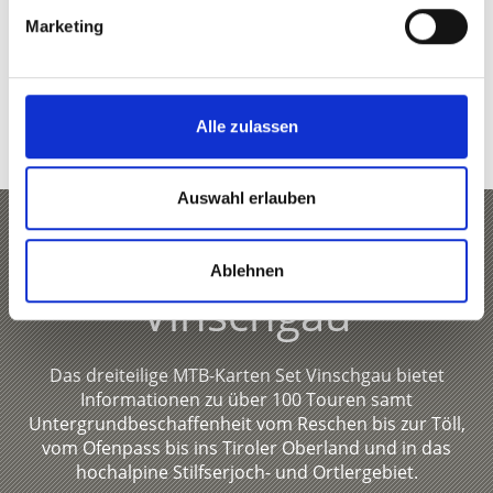
TRAILS UND MOUNTAINBIKE-TOUREN RUND
Marketing
UM DAS ORTLERGEBIET AUF KARTE ANZEIGEN
WEITERE MOUNTAINBIKE-TOUREN IM
Alle zulassen
VINSCHGAU AUF KARTE ANZEIGEN
Auswahl erlauben
MTB-Karten Set
Ablehnen
Vinschgau
Das dreiteilige MTB-Karten Set Vinschgau bietet
Informationen zu über 100 Touren samt
Untergrundbeschaffenheit vom Reschen bis zur Töll,
vom Ofenpass bis ins Tiroler Oberland und in das
hochalpine Stilfserjoch- und Ortlergebiet.