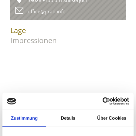
39026 Prad am Stilfserjoch
office@prad.info
Lage
Impressionen
Zustimmung
Details
Über Cookies