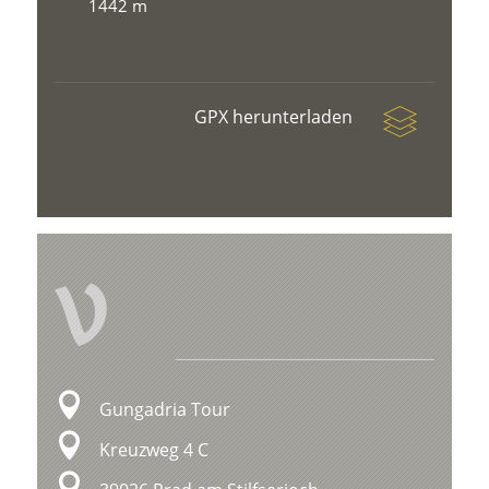
1442 m
GPX herunterladen
V
Gungadria Tour
Kreuzweg 4 C