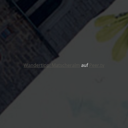
Wandertipp: Matscheralm
auf
Peer.tv