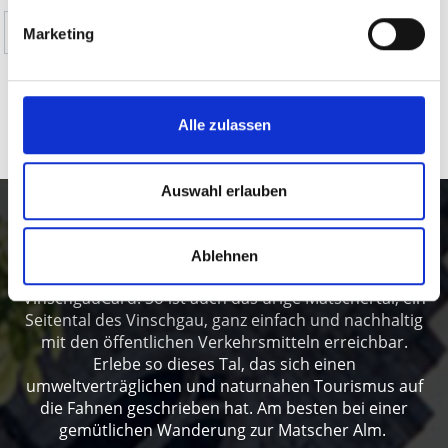
Ja
Nein
Marketing
ALLE THEMENWEGE IM VINSCHGAU AUF
Alle zulassen
KARTE ANZEIGEN
Auswahl erlauben
Wander-Tipp: Zur Matscher Alm
Ablehnen
Die unberührte Natur genießen? Am besten mit der
VinschgauCard! So ist auch das urige Matschertal, ein
Seitental des Vinschgau, ganz einfach und nachhaltig
mit den öffentlichen Verkehrsmitteln erreichbar.
Erlebe so dieses Tal, das sich einen
umweltverträglichen und naturnahen Tourismus auf
die Fahnen geschrieben hat. Am besten bei einer
gemütlichen Wanderung zur Matscher Alm.