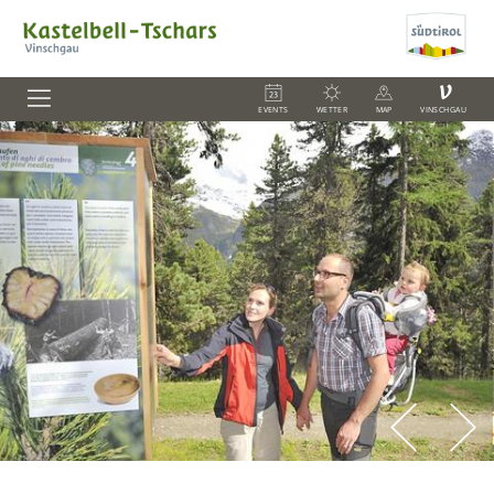
V
EVENTS
WETTER
MAP
VINSCHGAU