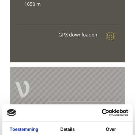
1650 m
GPX downloaden
V
Mountain farmer trail
Hauptplatz 14
Toestemming
Details
Over