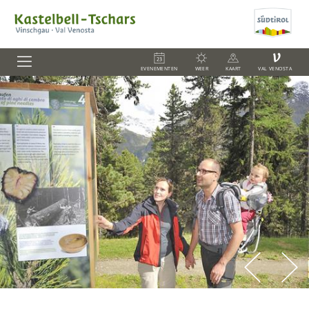
V
EVENEMENTEN
WEER
KAART
VAL VENOSTA