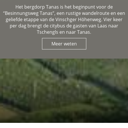
Het bergdorp Tanas is het beginpunt voor de
“Besinnungsweg Tanas”, een rustige wandelroute en een
geliefde etappe van de Vinschger Höhenweg. Vier keer
per dag brengt de citybus de gasten van Laas naar
Tschengls en naar Tanas.
Meer weten