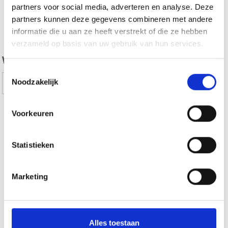
partners voor social media, adverteren en analyse. Deze
partners kunnen deze gegevens combineren met andere
zurück
informatie die u aan ze heeft verstrekt of die ze hebben
verzameld op basis van uw gebruik van hun services.
WAS DE INHOUD NUTTIG VOOR U?
Toestemmingsselectie
Ja
No
Noodzakelijk
Voorkeuren
THEMA-ROUTES IN VINSCHGAU TONEN OP
KAART (DUITS)
Statistieken
Marketing
Meer interessante links
Alles toestaan