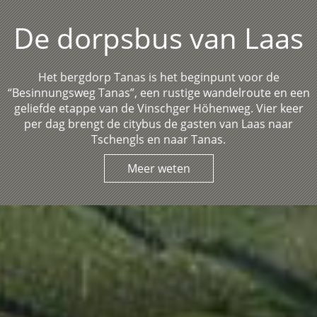
De dorpsbus van Laas
Het bergdorp Tanas is het beginpunt voor de
“Besinnungsweg Tanas”, een rustige wandelroute en een
geliefde etappe van de Vinschger Höhenweg. Vier keer
per dag brengt de citybus de gasten van Laas naar
Tschengls en naar Tanas.
Meer weten