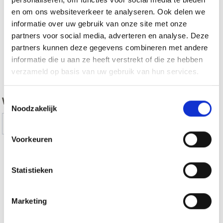
en om ons websiteverkeer te analyseren. Ook delen we
informatie over uw gebruik van onze site met onze
partners voor social media, adverteren en analyse. Deze
partners kunnen deze gegevens combineren met andere
informatie die u aan ze heeft verstrekt of die ze hebben
zurück
verzameld op basis van uw gebruik van hun services.
Toestemmingsselectie
WAS DE INHOUD NUTTIG VOOR U?
Noodzakelijk
Ja
No
Voorkeuren
THEMA-ROUTES IN VINSCHGAU TONEN OP
Statistieken
KAART (DUITS)
Marketing
Meer interessante links