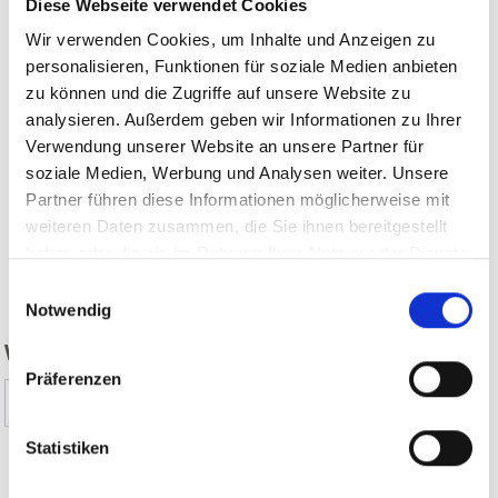
Diese Webseite verwendet Cookies
Wir verwenden Cookies, um Inhalte und Anzeigen zu
personalisieren, Funktionen für soziale Medien anbieten
zu können und die Zugriffe auf unsere Website zu
analysieren. Außerdem geben wir Informationen zu Ihrer
Verwendung unserer Website an unsere Partner für
soziale Medien, Werbung und Analysen weiter. Unsere
Partner führen diese Informationen möglicherweise mit
weiteren Daten zusammen, die Sie ihnen bereitgestellt
haben oder die sie im Rahmen Ihrer Nutzung der Dienste
zurück
gesammelt haben.
Einwilligungsauswahl
Notwendig
WAR DER INHALT FÜR SIE HILFREICH?
Präferenzen
Ja
Nein
Statistiken