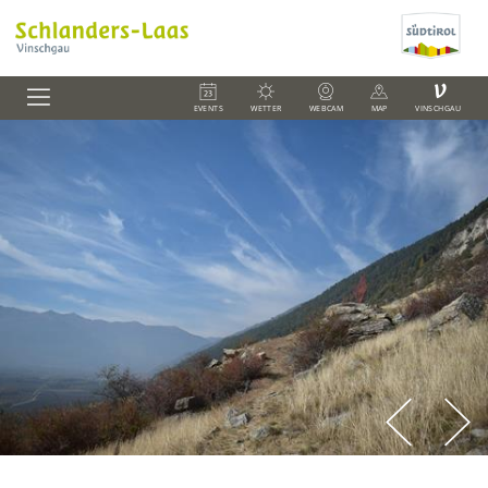
V
EVENTS
WETTER
WEBCAM
MAP
VINSCHGAU