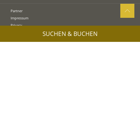
Partner
Impressum
Privacy
SUCHEN & BUCHEN
Sitemap
Cookies
UID: IT00578160210