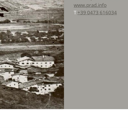
www.prad.info
T
+39 0473 616034