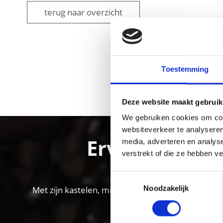
terug naar overzicht
Toestemming
WAS DE INH
Deze website maakt gebruik
We gebruiken cookies om cont
websiteverkeer te analyseren
Ervaar de cul
media, adverteren en analys
verstrekt of die ze hebben v
Toestemmingsselectie
Noodzakelijk
Met zijn kastelen, middeleeuwse klooster- en sta