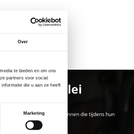
Over
Ja
No
 media te bieden en om ons
ze partners voor social
nschgau vallei
nformatie die u aan ze heeft
Marketing
llei vakantiegebied voor gezinnen die tijdens hun