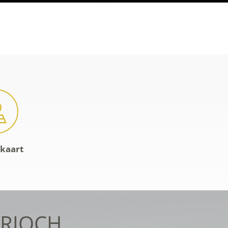
-kaart
ERJOCH