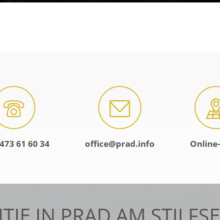
473 61 60 34
office@prad.info
Online
TIE IN PRAD AM STILFS