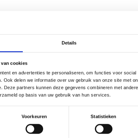
Details
OUD NUTTIG VOOR U?
 van cookies
ent en advertenties te personaliseren, om functies voor social
. Ook delen we informatie over uw gebruik van onze site met on
tuur en gebruiken in Vi
e. Deze partners kunnen deze gegevens combineren met andere i
erzameld op basis van uw gebruik van hun services.
Voorkeuren
Statistieken
dsmuren en levendige tradities is het zonnige Vinschgau va
vakantie plezier en cultuur zoeken.