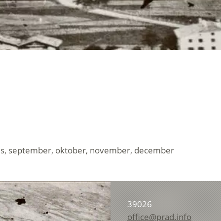
ugustus, september, oktober, november, december
39026
office@prad.info