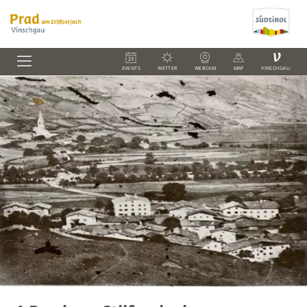
V
EVENTS
WETTER
WEBCAM
MAP
VINSCHGAU