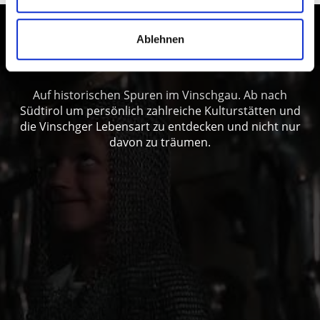
Kultur und Brauchtum im Vinschgau
Ablehnen
erleben
Auf historischen Spuren im Vinschgau. Ab nach
Südtirol um persönlich zahlreiche Kulturstätten und
die Vinschger Lebensart zu entdecken und nicht nur
davon zu träumen.