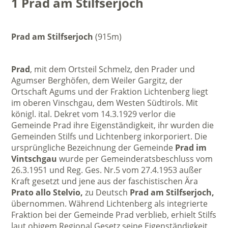
1 Prad am Stilfserjoch
Prad am Stilfserjoch
(915m)
Prad
, mit dem Ortsteil Schmelz, den Prader und
Agumser Berghöfen, dem Weiler Gargitz, der
Ortschaft Agums und der Fraktion Lichtenberg liegt
im oberen Vinschgau, dem Westen Südtirols. Mit
königl. ital. Dekret vom 14.3.1929 verlor die
Gemeinde Prad ihre Eigenständigkeit, ihr wurden die
Gemeinden Stilfs und Lichtenberg inkorporiert. Die
ursprüngliche Bezeichnung der Gemeinde
Prad im
Vintschgau
wurde per Gemeinderatsbeschluss vom
26.3.1951 und Reg. Ges. Nr.5 vom 27.4.1953 außer
Kraft gesetzt und jene aus der faschistischen Ära
Prato allo Stelvio,
zu Deutsch
Prad am Stilfserjoch,
übernommen. Während Lichtenberg als integrierte
Fraktion bei der Gemeinde Prad verblieb, erhielt Stilfs
laut obigem Regional Gesetz seine Eigenständigkeit