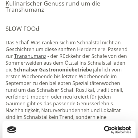
Kulinarischer Genuss rund um die
Transhumanz
SLOW FOOd
Das Schaf. Was ranken sich im Schnalstal nicht an
Geschichten um diese sanften Herdentiere. Passend
zur
Transhumanz
- der Rückkehr der Schafe von den
Sommerweiden aus dem Ötztal ins Schnalstal laden
die
Schnalser Gastronomiebetriebe
jährlich vom
ersten Wochenende bis letzten Wochenende im
September zu den beliebten Spezialitätenwochen
rund um das Schnalser Schaf. Rustikal, traditionell,
verfeinert, modern oder neu kreiert für jeden
Gaumen gibt es das passende Genusserlebnis.
Nachhaltigkeit, Naturverbundenheit und Lokalität
sind im Schnalstal kein Trend, sondern eine
Lebenseinstellung.
Das Schnalstal ist seit 2021
Presidio von Slow Food.
Slow Food vereint weltweit
über 5.000 Einzigartigkeiten und Besonderheiten in