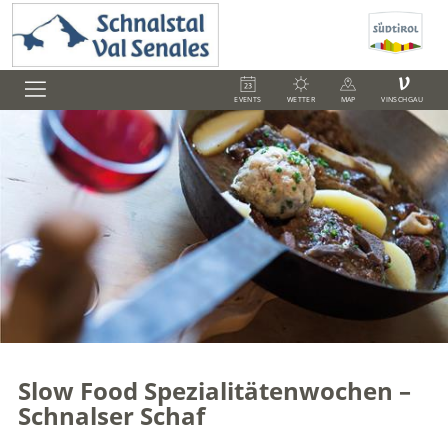
V
EVENTS
WETTER
MAP
VINSCHGAU
Slow Food Spezialitätenwochen –
Schnalser Schaf