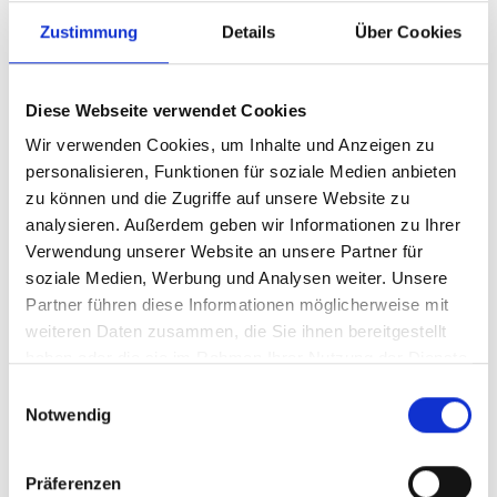
der Landwirtschaft.
Zustimmung
Details
Über Cookies
Immaterielles Kulturerbe der UNESCO
Diese Webseite verwendet Cookies
Am 11. Dezember 2019 wurde in Bogota/Kolumbien
die länderübergreifende Tradition der
Wir verwenden Cookies, um Inhalte und Anzeigen zu
Wanderweidewirtschaft „Transhumanz“ in die
personalisieren, Funktionen für soziale Medien anbieten
Repräsentative
UNESCO-Liste des Immateriellen
zu können und die Zugriffe auf unsere Website zu
Kulturerbes
aufgenommen. Die Transhumanz erhält
analysieren. Außerdem geben wir Informationen zu Ihrer
sozusagen Welterbestatus. Das ist ein großer Erfolg
Verwendung unserer Website an unsere Partner für
für das Schnalstal, wo diese Tradition bis heute
soziale Medien, Werbung und Analysen weiter. Unsere
gepflegt und gelebt wird.
Partner führen diese Informationen möglicherweise mit
weiteren Daten zusammen, die Sie ihnen bereitgestellt
haben oder die sie im Rahmen Ihrer Nutzung der Dienste
gesammelt haben.
Einwilligungsauswahl
Notwendig
Präferenzen