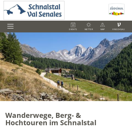
V
EVENTS
WETTER
MAP
VINSCHGAU
Wanderwege, Berg- &
Hochtouren im Schnalstal