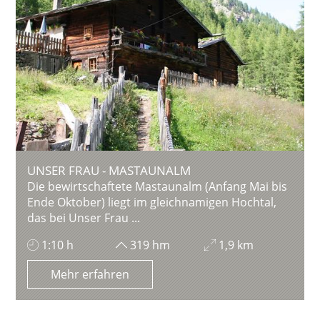
UNSER FRAU - MASTAUNALM
Die bewirtschaftete Mastaunalm (Anfang Mai bis
Ende Oktober) liegt im gleichnamigen Hochtal,
das bei Unser Frau ...
1:10 h
319 hm
1,9 km
Mehr erfahren