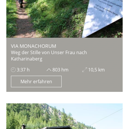
VIA MONACHORUM
Weg der Stille von Unser Frau nach
Katharinaberg
3:37 h
803 hm
10,5 km
Mehr erfahren