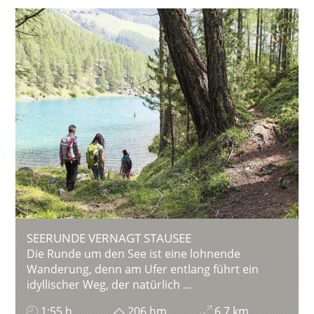
SEERUNDE VERNAGT STAUSEE
Die Runde um den See ist eine lohnende
Wanderung, denn am Ufer entlang führt ein
idyllischer Weg, der natürlich ...
1:55 h
206 hm
6,7 km