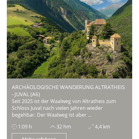
ARCHÄOLOGISCHE WANDERUNG ALTRATHEIS
- JUVAL (A6)
Seit 2025 ist der Waalweg von Altratheis zum
Schloss Juval nach vielen Jahren wieder
begehbar. Der Waalweg ist aber ...
1:09 h
32 hm
4,4 km