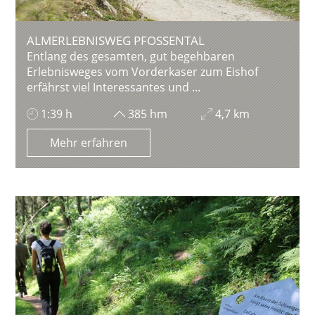
ALMERLEBNISWEG PFOSSENTAL
Entlang des gesamten, gut begehbaren
Erlebnisweges vom Vorderkaser zum Eishof
erfährst viel Interessantes und ...
1:39 h
385 hm
4,7 km
Mehr erfahren