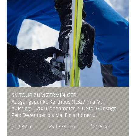
SKITOUR ZUM ZERMINIGER
Ausgangspunkt: Karthaus (1.327 m ü.M.)
Aufstieg: 1.780 Höhenmeter, 5-6 Std. Günstige
Zeit: Dezember bis Mai Ein schöner ...
7:37 h
1778 hm
21,6 km