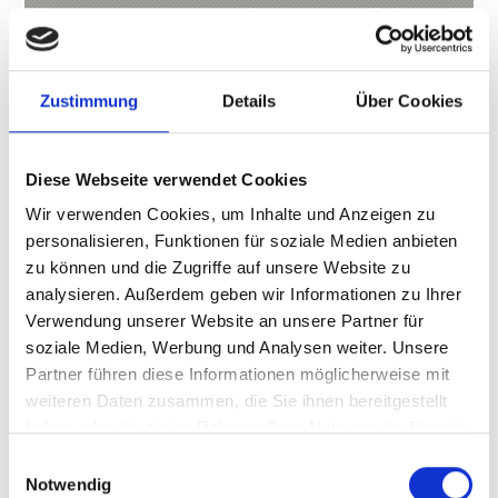
Variante A Ausgangspunkt: Kurzras, Parkplatz
(2.011 m ü. M.) Aufstieg: 1.728 Höhenmeter, 6-7
Std. Günstige Zeit: von ...
Zustimmung
Details
Über Cookies
3:46 h
1099 hm
8,2 km
Mehr erfahren
Diese Webseite verwendet Cookies
Wir verwenden Cookies, um Inhalte und Anzeigen zu
personalisieren, Funktionen für soziale Medien anbieten
zu können und die Zugriffe auf unsere Website zu
analysieren. Außerdem geben wir Informationen zu Ihrer
Verwendung unserer Website an unsere Partner für
soziale Medien, Werbung und Analysen weiter. Unsere
Partner führen diese Informationen möglicherweise mit
weiteren Daten zusammen, die Sie ihnen bereitgestellt
haben oder die sie im Rahmen Ihrer Nutzung der Dienste
gesammelt haben.
Einwilligungsauswahl
Notwendig