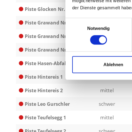
möglicherweise mit weiteren
der Dienste gesammelt habe
leicht
Piste Glocken Nr. 2
Einwilligungsauswahl
mittel
Piste Grawand Nr. 1
Notwendig
mittel
Piste Grawand Nr. 2
leicht
Piste Grawand Nr. 3
leicht
Piste Hasen-Abfahrt
Ablehnen
mittel
Piste Hintereis 1
mittel
Piste Hintereis 2
schwer
Piste Leo Gurschler
mittel
Piste Teufelsegg 1
schwer
Piste Teufelsegg 2