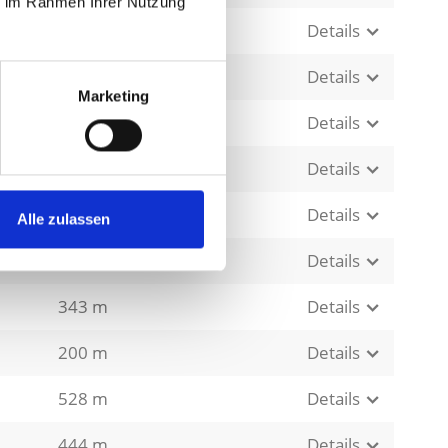
ie im Rahmen Ihrer Nutzung
68 m
Details
200 m
Details
Marketing
200 m
Details
200 m
Details
127 m
Details
Alle zulassen
343 m
Details
343 m
Details
200 m
Details
528 m
Details
444 m
Details