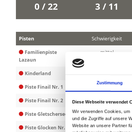
0 / 22
3 / 11
Pisten
Schwierigkeit
mittel
Familienpiste
Lazaun
leicht
Kinderland
Zustimmung
leicht
Piste Finail Nr. 1
leicht
Piste Finail Nr. 2
Diese Webseite verwendet 
Wir verwenden Cookies, um I
leicht
Piste Gletschersee 1
und die Zugriffe auf unsere 
Website an unsere Partner fü
leicht
Piste Glocken Nr. 1