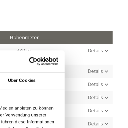
Höhenmeter
430 m
Details
Details
Über Cookies
210 m
Details
210 m
Details
 Medien anbieten zu können
236 m
Details
hrer Verwendung unserer
 führen diese Informationen
68 m
Details