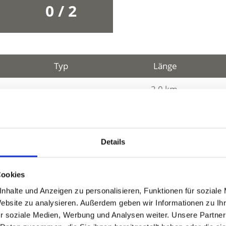
0 / 2
Typ
Länge
2,0 km
Details
1,0 km
1,0 km
Cookies
nhalte und Anzeigen zu personalisieren, Funktionen für soziale
1,0 km
Website zu analysieren. Außerdem geben wir Informationen zu I
r soziale Medien, Werbung und Analysen weiter. Unsere Partner
0,0 km