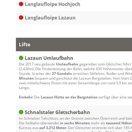
Langlaufloipe Hochjoch
Langlaufloipe Lazaun
Lifte
Lazaun Umlaufbahn
Die 2017 neu gebaute
Umlaufbahn
gegenüber vom Gletscher führt
(2.430m). Die Förderleistung der Bahn, welche 430 Höhenmeter überw
Stunde. In einer der
27 Gondeln
erreichen Skifahrer, Rodler und Wi
Minuten
bequem und geschützt die Lazaun-Bergstation. Vom Start (2
zwei mittelschwere Pisten mit einer Gesamtlänge von rund 3,5 km an
Länge.
Einkehr:
Die
Lazaun Hütte an der Bergstation
verfügt über eine we
Schnalstaler Gletscherbahn
Im Schnalser Talschluss, an der Grenze zwischen Österreich und Itali
Die Seilbahn überwindet
in sechs Minuten
mehr als
tausend Höhe
Kurzras aus
auf
3.212 Meter
. Der Gletscher erstreckt sich über 185