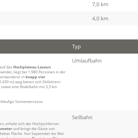
7,0 km
4,0 km
Typ
Umlaufbahn
 auf das
Hochplateau Lazaun
indet, liegt bei 1.980 Personen in der
nterwanderer in
knapp vier
.430 m) weg bieten sich Skifahrern
 sowie eine Rodelbahn mit 3,3 km
itläufige Sonnenterrasse.
Seilbahn
en, erhebt sich der Hochjochferner.
nmeter
und bringt die Gäste von
 Hektar Fläche. Von September bis Mai