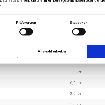
 Daten zusammen, die Sie ihnen bereitgestellt haben oder die s
n.
0,0 km
0,0 km
Präferenzen
Statistiken
0,0 km
0,0 km
0,0 km
Auswahl erlauben
1,0 km
1,0 km
0,0 km
2,0 km
1,0 km