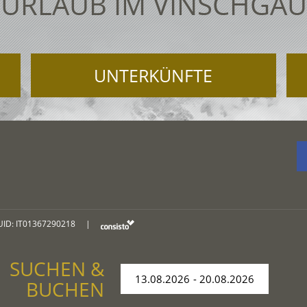
URLAUB IM VINSCHGAU
UNTERKÜNFTE
UID: IT01367290218
|
SUCHEN &
BUCHEN