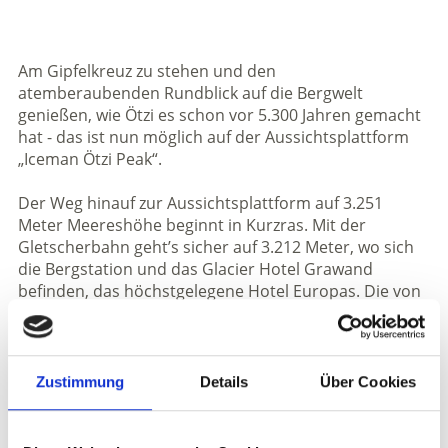
Am Gipfelkreuz zu stehen und den
atemberaubenden Rundblick auf die Bergwelt
genießen, wie Ötzi es schon vor 5.300 Jahren gemacht
hat - das ist nun möglich auf der Aussichtsplattform
„Iceman Ötzi Peak“.
Der Weg hinauf zur Aussichtsplattform auf 3.251
Meter Meereshöhe beginnt in Kurzras. Mit der
Gletscherbahn geht’s sicher auf 3.212 Meter, wo sich
die Bergstation und das Glacier Hotel Grawand
befinden, das höchstgelegene Hotel Europas. Die von
Südtiroler Technikern und Unternehmen entworfene
und errichtete Stahlkonstruktion ist sicher und
bequem über eine Treppe mit Handlauf in 10 Min.
von der Bergstation erreichbar.
Zustimmung
Details
Über Cookies
Oben angekommen entdeckt man das glitzernde
Schneefeld des Similaun (3.606 m), an dessen Fuße