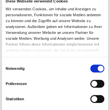
Diese Webseite verwendet Cookies
am 19. September 1991 die älteste und berühmteste
Wir verwenden Cookies, um Inhalte und Anzeigen zu
Gletscher-Mumie der Welt entdeckt wurde: Ötzi.
personalisieren, Funktionen für soziale Medien anbieten
Zudem erhascht man einen Blick auf den
Hochjochferner und die Wasserscheide, die
zu können und die Zugriffe auf unsere Website zu
gleichsam die Staatsgrenze zwischen Österreich und
analysieren. Außerdem geben wir Informationen zu Ihrer
Italien bildet: einmal fließt das Wasser von hier oben
Verwendung unserer Website an unsere Partner für
ins Schwarze Meer, einmal in die Adria.
soziale Medien, Werbung und Analysen weiter. Unsere
Partner führen diese Informationen möglicherweise mit
Auch der Pfad der Transhumanz ist von der
weiteren Daten zusammen, die Sie ihnen bereitgestellt
Plattform aus zu sehen. Diese Jahrhunderte alte
haben oder die sie im Rahmen Ihrer Nutzung der Dienste
Tradition zählt seit 2019 zum immateriellen
gesammelt haben.
Einwilligungsauswahl
Kulturerbe der UNESCO. Weitere Informationen
Notwendig
erhalten Sie bei der Schnalstaler Gletscherbahn.
Präferenzen
Statistiken