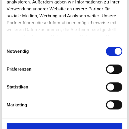
analysieren. Außerdem geben wir Informationen zu Ihrer
Verwendung unserer Website an unsere Partner für
soziale Medien, Werbung und Analysen weiter. Unsere
Partner führen diese Informationen möglicherweise mit
weiteren Daten zusammen, die Sie ihnen bereitgestellt
SKIVERLEIH SPORTSERVICE ERWIN STRICKER -
haben oder die sie im Rahmen Ihrer Nutzung der Dienste
RENT & GO
Verleih von Alpinskiern und Snowboards inkl.
gesammelt haben.
Einwilligungsauswahl
Schuhe/Boots, Snow Blade,
Notwendig
Tourenskiausrüstung, Langlaufausrüstung, ...
Präferenzen
Mehr erfahren
Statistiken
Marketing