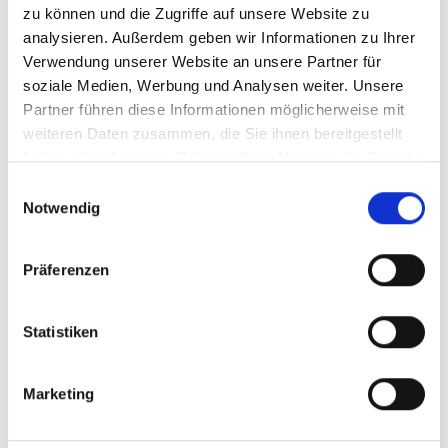
zu können und die Zugriffe auf unsere Website zu
2 km von der Gletscherbahn entfernt, hat der
AVS Ortsgruppe Schnals einen ...
analysieren. Außerdem geben wir Informationen zu Ihrer
Verwendung unserer Website an unsere Partner für
soziale Medien, Werbung und Analysen weiter. Unsere
Mehr erfahren
Partner führen diese Informationen möglicherweise mit
weiteren Daten zusammen, die Sie ihnen bereitgestellt
haben oder die sie im Rahmen Ihrer Nutzung der Dienste
gesammelt haben.
Einwilligungsauswahl
Notwendig
Präferenzen
Statistiken
Marketing