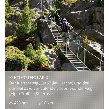
KLETTERSTEIG LARIX
Der Klettersteig „Larix“ (lat. Lärche) und der
parallel dazu verlaufende Erlebniswanderweg
„Alpin Trail“ in Kurzras ...
423 hm
0 km