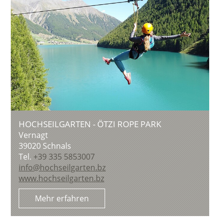
HOCHSEILGARTEN - ÖTZI ROPE PARK
Vernagt
39020
Schnals
Tel.
+39 335 5853007
info@hochseilgarten.bz
www.hochseilgarten.bz
Mehr erfahren