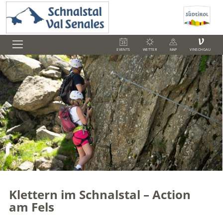
V
EVENTS
WETTER
MAP
VINSCHGAU
Klettern im Schnalstal – Action
am Fels