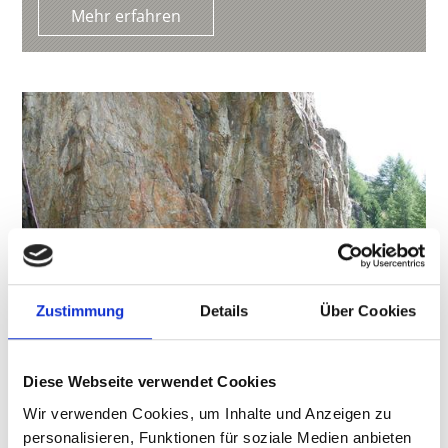
Mehr erfahren
Zustimmung
Details
Über Cookies
Diese Webseite verwendet Cookies
Wir verwenden Cookies, um Inhalte und Anzeigen zu
KLETTERGARTEN MARCHEGG
personalisieren, Funktionen für soziale Medien anbieten
Nahe des Marchegghofes im Gebiet Kurzras, ca.