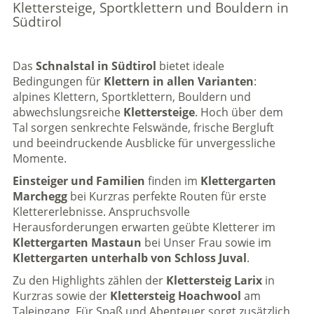
Klettersteige, Sportklettern und Bouldern in
Südtirol
Das
Schnalstal in Südtirol
bietet ideale
Bedingungen für
Klettern in allen Varianten
:
alpines Klettern, Sportklettern, Bouldern und
abwechslungsreiche
Klettersteige
. Hoch über dem
Tal sorgen senkrechte Felswände, frische Bergluft
und beeindruckende Ausblicke für unvergessliche
Momente.
Einsteiger und Familien
finden im
Klettergarten
Marchegg
bei Kurzras perfekte Routen für erste
Klettererlebnisse. Anspruchsvolle
Herausforderungen erwarten geübte Kletterer im
Klettergarten Mastaun
bei Unser Frau sowie im
Klettergarten unterhalb von Schloss Juval
.
Zu den Highlights zählen der
Klettersteig Larix
in
Kurzras
sowie der
Klettersteig Hoachwool
am
Taleingang
. Für Spaß und Abenteuer sorgt zusätzlich