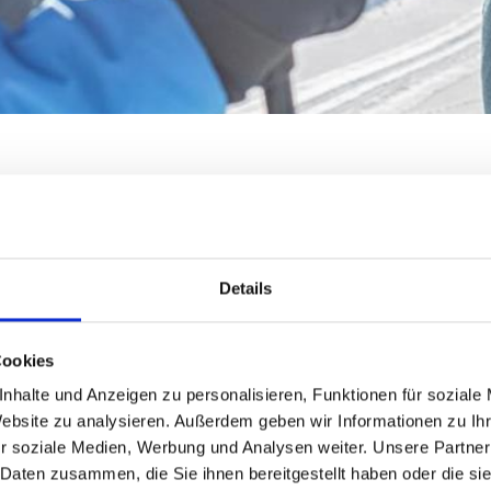
lstal
nuss am Schnalstaler Gletscher
Details
ler Seite an Seite mit den Stars des nordischen Skisports
Cookies
och, um sich auf ihre Wettkämpfe vorzubereiten. Die kur
nhalte und Anzeigen zu personalisieren, Funktionen für soziale
eten beeindruckende Ausblicke auf die Ötztaler Alpen. D
Website zu analysieren. Außerdem geben wir Informationen zu I
r soziale Medien, Werbung und Analysen weiter. Unsere Partner
 Daten zusammen, die Sie ihnen bereitgestellt haben oder die s