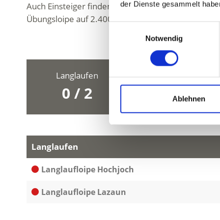
der Dienste gesammelt habe
Auch Einsteiger finden im Schnalstal ideale Bedin
Übungsloipe auf 2.400 Metern Höhe – perfekt für er
Einwilligungsauswahl
Notwendig
Langlaufen
0 / 2
Ablehnen
Langlaufen
Langlaufloipe Hochjoch
Langlaufloipe Lazaun