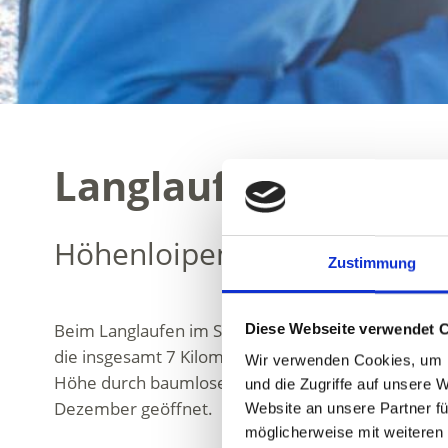
Langlaufen im Schna
Höhenloipen und Langlaufge
Zustimmung
Beim Langlaufen im Schnalstal gleiten Wintersport
Diese Webseite verwendet 
die insgesamt 7 Kilometer lange Höhenloipe Hochj
Wir verwenden Cookies, um I
Höhe durch baumloses, hochalpines Gelände und bi
und die Zugriffe auf unsere 
Dezember geöffnet.
Website an unsere Partner fü
möglicherweise mit weiteren