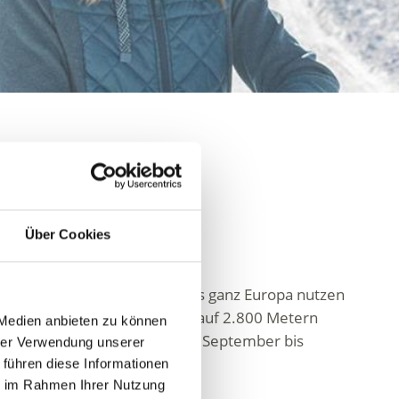
Über Cookies
 über den Gletscher. Teams aus ganz Europa nutzen
venreichen Loipen verlaufen auf 2.800 Metern
 Medien anbieten zu können
ie Loipe am Hochjoch ist von September bis
hrer Verwendung unserer
 führen diese Informationen
ie im Rahmen Ihrer Nutzung