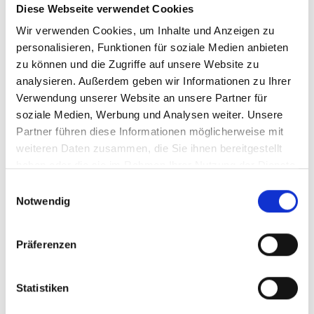
Diese Webseite verwendet Cookies
Wir verwenden Cookies, um Inhalte und Anzeigen zu
personalisieren, Funktionen für soziale Medien anbieten
zu können und die Zugriffe auf unsere Website zu
analysieren. Außerdem geben wir Informationen zu Ihrer
Verwendung unserer Website an unsere Partner für
soziale Medien, Werbung und Analysen weiter. Unsere
Partner führen diese Informationen möglicherweise mit
weiteren Daten zusammen, die Sie ihnen bereitgestellt
haben oder die sie im Rahmen Ihrer Nutzung der Dienste
gesammelt haben.
Einwilligungsauswahl
Notwendig
WINTERWANDERWEG TEXEL
Wandern entlang weißer Wiesen, vorbei an
uralten Bauernhöfen, inmitten winterlicher Stille
Präferenzen
- man hört lediglich das ...
0:23 h
0 hm
1,3 km
Statistiken
Mehr erfahren