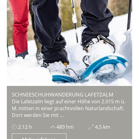
SCHNEESCHUHWANDERUNG LAFETZALM
Die Lafetzalm liegt auf einer Höhe von 2.015 m ü.
M. mitten in einer prachtvollen Naturlandschaft.
Dort werden Sie mit ...
2:12 h
489 hm
4,5 km