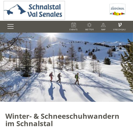
V
EVENTS
WETTER
MAP
VINSCHGAU
Winter- & Schneeschuhwandern
im Schnalstal