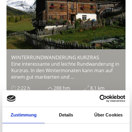
WINTERRUNDWANDERUNG KURZRAS
Eine interessante und leichte Rundwanderung in
Kurzras. In den Wintermonaten kann man auf
einem gut markierten und ...
2:22 h
288 hm
8,1 km
Mehr erfahren
Zustimmung
Details
Über Cookies