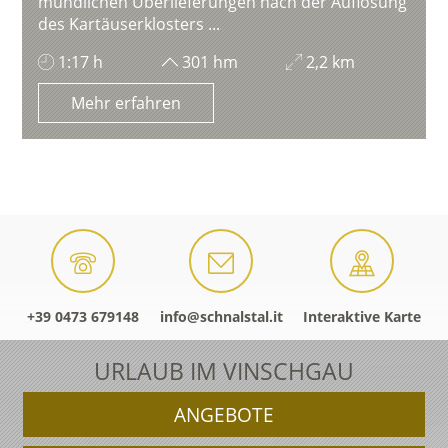
mündlichen Überlieferungen nach der Auflösung
des Kartäuserklosters ...
1:17 h
301 hm
2,2 km
Mehr erfahren
+39 0473 679148
info@schnalstal.it
Interaktive Karte
URLAUB IM VINSCHGAU
ANGEBOTE