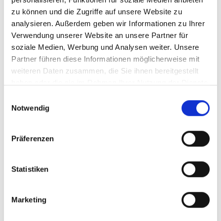
erleben?
zu können und die Zugriffe auf unsere Website zu
analysieren. Außerdem geben wir Informationen zu Ihrer
Welche Rolle spielt Ötzi im Schnalstal?
Verwendung unserer Website an unsere Partner für
soziale Medien, Werbung und Analysen weiter. Unsere
Was ist die Transhumanz und warum ist
Partner führen diese Informationen möglicherweise mit
sie UNESCO-Kulturerbe?
weiteren Daten zusammen, die Sie ihnen bereitgestellt
haben oder die sie im Rahmen Ihrer Nutzung der Dienste
Welche Naturerlebnisse bietet das
gesammelt haben.
Einwilligungsauswahl
Schnalstal?
Notwendig
Für wen eignet sich ein Urlaub im
Präferenzen
Schnalstal?
Welche Traditionen und kulturellen
Statistiken
Besonderheiten prägen das Schnalstal?
Marketing
Warum gilt das Schnalstal als
Geheimtipp in Südtirol?