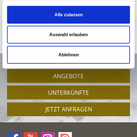
Alle zulassen
Auswahl erlauben
+39 0473 679148
info@schnalstal.it
Interaktive Karte
Ablehnen
URLAUB IM VINSCHGAU
ANGEBOTE
UNTERKÜNFTE
JETZT ANFRAGEN