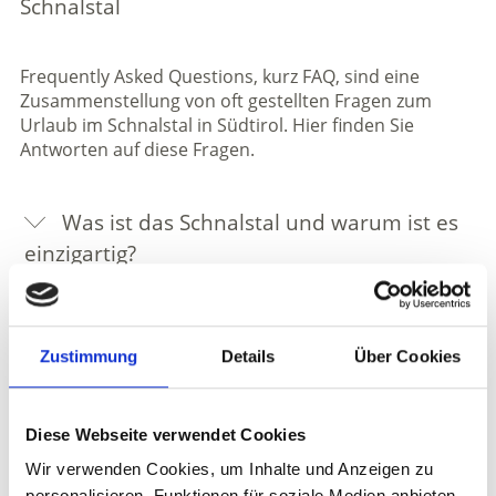
Schnalstal
Frequently Asked Questions, kurz FAQ, sind eine
Zusammenstellung von oft gestellten Fragen zum
Urlaub im Schnalstal in Südtirol. Hier finden Sie
Antworten auf diese Fragen.
Was ist das Schnalstal und warum ist es
einzigartig?
Wo liegt das Schnalstal und welche Orte
gehören dazu?
Zustimmung
Details
Über Cookies
Was kann man im Schnalstal im Sommer
erleben?
Diese Webseite verwendet Cookies
Wir verwenden Cookies, um Inhalte und Anzeigen zu
Was kann man im Schnalstal im Winter
personalisieren, Funktionen für soziale Medien anbieten