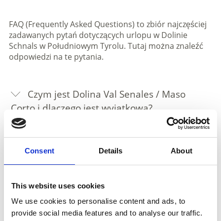
FAQ (Frequently Asked Questions) to zbiór najczęściej
zadawanych pytań dotyczących urlopu w Dolinie
Schnals w Południowym Tyrolu. Tutaj można znaleźć
odpowiedzi na te pytania.
Czym jest Dolina Val Senales / Maso
Corto i dlaczego jest wyjątkowa?
Gdzie znajduje się Dolina Schnals i jakie
miejscowości do niej należą?
Consent
Details
About
Co można robić latem w Dolinie Val
Senales / Maso Corto?
This website uses cookies
We use cookies to personalise content and ads, to
Co można robić zimą w Dolinie Schnals?
provide social media features and to analyse our traffic.