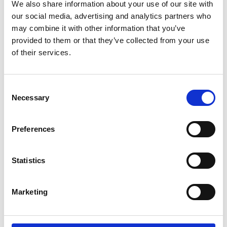
We also share information about your use of our site with
Jaką rolę odgrywa Ötzi w Dolinie Schnals?
our social media, advertising and analytics partners who
may combine it with other information that you’ve
Czym jest transhumancja i dlaczego
provided to them or that they’ve collected from your use
została wpisana na listę dziedzictwa
of their services.
UNESCO?
Jakie atrakcje przyrodnicze oferuje
Consent
Necessary
Dolina Schnals?
Selection
Dla kogo odpowiedni jest urlop w Dolinie
Preferences
Schnals?
Statistics
Jakie tradycje i wyjątkowe elementy
kultury kształtują Dolinę Schnals?
Marketing
Dlaczego Dolina Schnals jest uważana za
ukryty skarb Południowego Tyrolu?