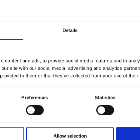
ach i snowboardzie
dostępne jest także wyposażenie do a
oraz saneczkarstwo
. Osoby chcące odkrywać ośnieżony 
e).
Details
 przed zimowym urlopem
w Schnalstalu i zapewnij sob
e content and ads, to provide social media features and to analy
 our site with our social media, advertising and analytics partn
 provided to them or that they’ve collected from your use of their
Preferences
Statistics
Allow selection