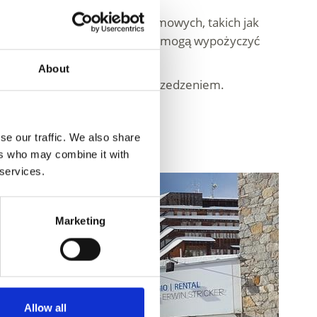
lternatywnych aktywności zimowych, takich jak
górski krajobraz poza trasami mogą wypożyczyć
About
ie wybrane wyposażenie z wyprzedzeniem.
se our traffic. We also share
ers who may combine it with
 services.
Marketing
Allow all