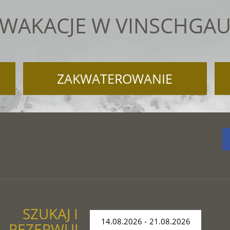
WAKACJE W VINSCHGA
ZAKWATEROWANIE
SZUKAJ I
REZERWUJ