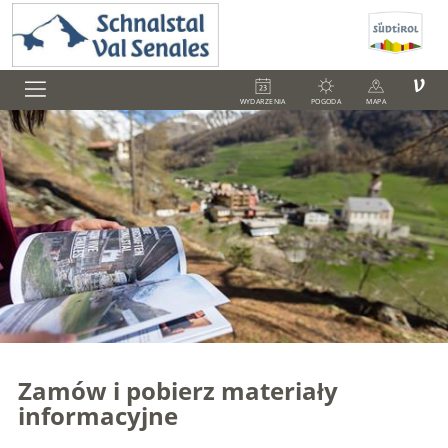
V
WYDARZENIA
POGODA
MAPA
Zamów i pobierz materiały
informacyjne