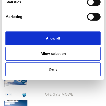
Statistics
WSKAZÓWKI DOTYCZĄCE
WĘDRÓWEK
per Post bestellen
Marketing
Allow all
Allow selection
WSKAZÓWKI DOTYCZĄCE
SKITURINGU
Blätterkatalog online anschauen
Deny
per Post bestellen
OFERTY ZIMOWE