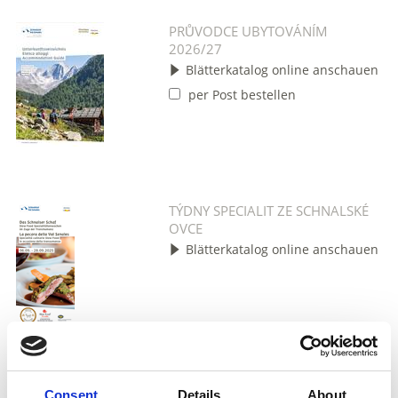
PRŮVODCE UBYTOVÁNÍM
2026/27
Blätterkatalog online anschauen
per Post bestellen
TÝDNY SPECIALIT ZE SCHNALSKÉ
OVCE
Blätterkatalog online anschauen
TURISTICKÝ ODZNAK
per Post bestellen
Consent
Details
About