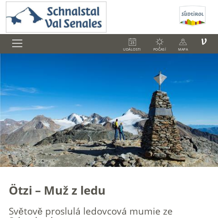
V
UDÁLOSTI
POČASÍ
MAPA
Ötzi – Muž z ledu
Světově proslulá ledovcová mumie ze