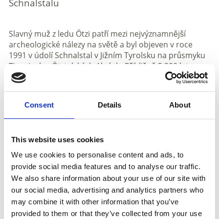
Schnalstalu
Slavný muž z ledu Ötzi patří mezi nejvýznamnější
archeologické nálezy na světě a byl objeven v roce
1991 v údolí Schnalstal v Jižním Tyrolsku na průsmyku
Tisenjoch v Ötztalských Alpách. Přibližně 5 300 let
stará ledovcová mumie je starší než egyptské
pyramidy a poskytuje jedinečný pohled na život lidí v
mladší době
kamenné
. Díky výjimečně dobrému
Consent
Details
About
stavu zachování se dochovalo nejen
tělo, ale i oděv a
výbava
.
Dnes se Ötzi nachází v Jižnotyrolském
This website uses cookies
archeologickém muzeu v Bolzanu
, kde je hlavním
We use cookies to personalise content and ads, to
exponátem moderní stálé expozice. Neustále
provide social media features and to analyse our traffic.
přibývají nové vědecké poznatky o jeho původu,
způsobu života i posledních hodinách. Je prokázáno,
We also share information about your use of our site with
že Ötzi byl obětí násilného činu a patří k nejlépe
our social media, advertising and analytics partners who
prozkoumaným lidem historie.
may combine it with other information that you’ve
provided to them or that they’ve collected from your use
V samotném údolí Schnalstal ožívá Ötziho svět.