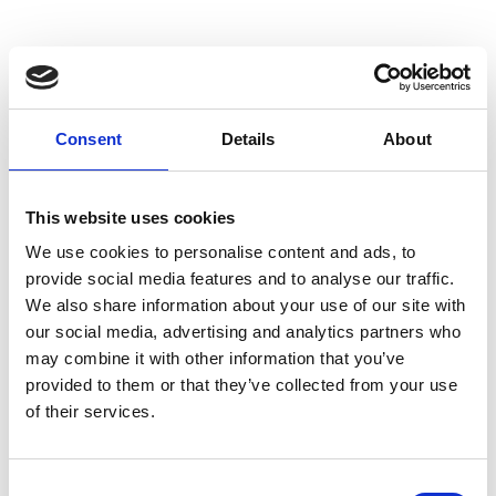
Bruslení
Kluziště v
Unser Frau v údolí Schnalstal
zve malé i
velké k lehkému a elegantnímu bruslení. Rodiny si
Consent
Details
About
užívají společné zimní chvíle, zatímco romantici se při
soumraku kloužou ruku v ruce pod hvězdnou
oblohou.
Brusle je možné zapůjčit přímo na místě.
Přírodní kluziště
se nachází ve
sportovní zóně Texel
This website uses cookies
a je vybaveno
osvětlením
.
We use cookies to personalise content and ads, to
Otevírací doba:
provide social media features and to analyse our traffic.
📅 od poloviny prosince do poloviny února
We also share information about your use of our site with
🕛 denně od
12.00 do 17.00
our social media, advertising and analytics partners who
Půjčovna bruslí:
may combine it with other information that you’ve
⛸️ na místě (samoobsluha)
provided to them or that they’ve collected from your use
of their services.
Slice & Ice ledový minigolf
Na statku
Oberniederhof
nabízí
Slice & Ice Minigolf
od roku
2025
další zimní zábavu. Originální
Consent