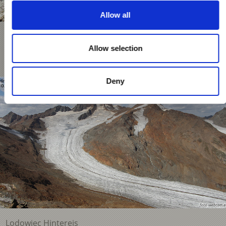
Allow all
Widok na miejsce odnalezienia Ötziego
Allow selection
Webcam öffnen
Deny
Lodowiec Hintereis