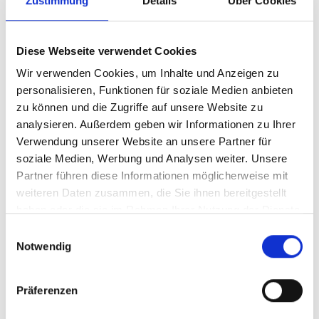
Zustimmung
Details
Über Cookies
Diese Webseite verwendet Cookies
Wir verwenden Cookies, um Inhalte und Anzeigen zu
PAARLBROT
personalisieren, Funktionen für soziale Medien anbieten
Alle Zutaten für den Teig in einer Schüssel
zu können und die Zugriffe auf unsere Website zu
vermengen und zu einem zähen Teig rühren.
analysieren. Außerdem geben wir Informationen zu Ihrer
Dann etwa 2 Stunden ruhen lassen. Den Teig
Verwendung unserer Website an unsere Partner für
nochmal kneten und ...
soziale Medien, Werbung und Analysen weiter. Unsere
Mehr erfahren
Partner führen diese Informationen möglicherweise mit
weiteren Daten zusammen, die Sie ihnen bereitgestellt
haben oder die sie im Rahmen Ihrer Nutzung der Dienste
gesammelt haben.
Einwilligungsauswahl
Notwendig
Präferenzen