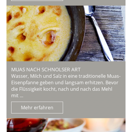
MUAS NACH SCHNOLSER ART
Wasser, Milch und Salz in eine traditionelle Muas-
Eisenpfanne geben und langsam erhitzen. Bevor
die Flüssigkeit kocht, nach und nach das Mehl
mit ...
Mehr erfahren