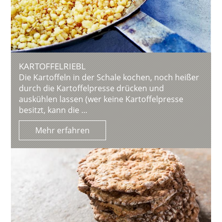
KARTOFFELRIEBL
Die Kartoffeln in der Schale kochen, noch heißer
durch die Kartoffelpresse drücken und
auskühlen lassen (wer keine Kartoffelpresse
besitzt, kann die ...
Mehr erfahren