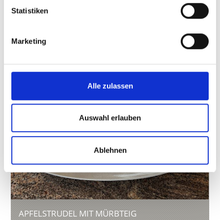
Statistiken
GERSTSUPPE
Zwiebel in Würfel schneiden und mit Butter
Marketing
anrösten. Knoblauchzehe, Selleriegrün oder
Knolle und die Karotte ebenso würfeln und leicht
mitrösten. Die ...
Alle zulassen
Mehr erfahren
Auswahl erlauben
Ablehnen
APFELSTRUDEL MIT MÜRBTEIG