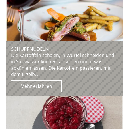
SCHUPFNUDELN
Die Kartoffeln schälen, in Würfel schneiden und
in Salzwasser kochen, abseihen und etwas
abkühlen lassen. Die Kartoffeln passieren, mit
dem Eigelb, ...
Mehr erfahren