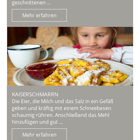
geschnittenen ...
Mehr erfahren
KAISERSCHMARRN
Die Eier, die Milch und das Salz in ein Gefäß
geben und kräftig mit einem Schneebesen
schaumig rühren. Anschließend das Mehl
hinzufügen und gut ...
Mehr erfahren