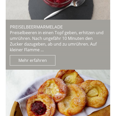
PREISELBEERMARMELADE
Preiselbeeren in einen Topf geben, erhitzen und
umrühren. Nach ungefähr 10 Minuten den
Zucker dazugeben, ab und zu umrühren. Auf
kleiner Flamme ...
Mehr erfahren