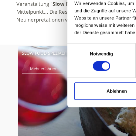
Veranstaltung "
Slow Food Spezialitätenwochen
Wir verwenden Cookies, um I
und die Zugriffe auf unsere 
Mittelpunkt... Die Restaurants und Almhütten kre
Website an unsere Partner fü
Neuinerpretationen versprechen wahre Gaumenf
möglicherweise mit weiteren
der Dienste gesammelt habe
Einwilligungsauswahl
SLOW FOOD SPEZIALITÄTENWOCHEN
Notwendig
Mehr erfahren
Ablehnen