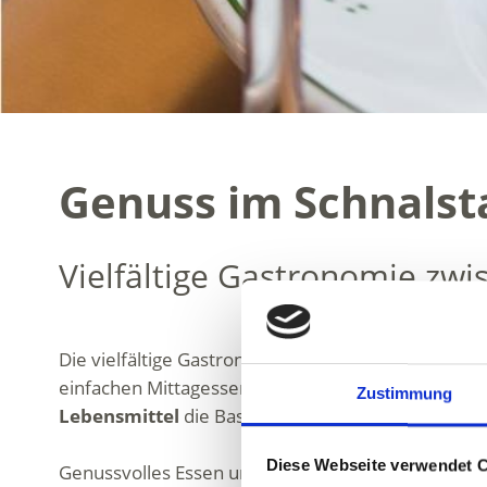
Genuss im Schnalst
Vielfältige Gastronomie zw
Die vielfältige Gastronomie des Schnalstals bietet
einfachen Mittagessen im Gasthaus bis hin zum exkl
Zustimmung
Lebensmittel
die Basis für Südtiroler Gerichte und 
Diese Webseite verwendet 
Genussvolles Essen und Trinken gehört zur Schnal