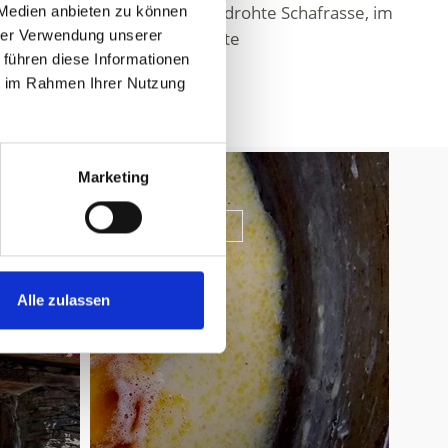
haf
, eine vom Aussterben bedrohte Schafrasse, im
 Medien anbieten zu können
hrer Verwendung unserer
ch moderne Speisen und gewagte
 führen diese Informationen
ie im Rahmen Ihrer Nutzung
OMAS REZEPTE
Marketing
Mehr erfahren
Alle zulassen