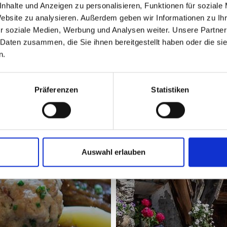
 im Zuge der Transhumanz
". Hier steht das
Schnalser Sc
nhalte und Anzeigen zu personalisieren, Funktionen für soziale
Website zu analysieren. Außerdem geben wir Informationen zu I
ieren nicht nur Traditionsgerichte rund um das Schaf, au
r soziale Medien, Werbung und Analysen weiter. Unsere Partner
reuden.
 Daten zusammen, die Sie ihnen bereitgestellt haben oder die s
n.
RESTAURANTS
Präferenzen
Statistiken
Mehr erfahren
Auswahl erlauben