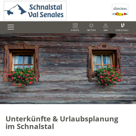
V
EVENTS
WETTER
MAP
VINSCHGAU
Unterkünfte & Urlaubsplanung
im Schnalstal