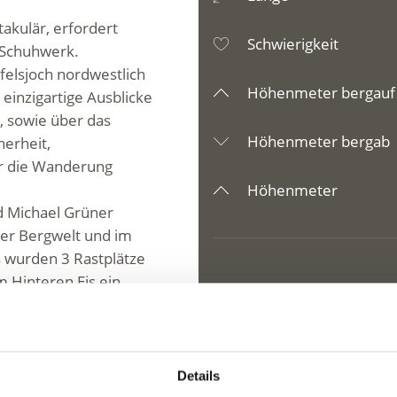
takulär, erfordert
Schwierigkeit
 Schuhwerk.
felsjoch nordwestlich
Höhenmeter bergauf
 einzigartige Ausblicke
, sowie über das
Höhenmeter bergab
herheit,
ür die Wanderung
Höhenmeter
 Michael Grüner
ser Bergwelt und im
 wurden 3 Rastplätze
m Hinteren Eis ein
Sie die Gletscherwelt
chferners entlang, bis
Details