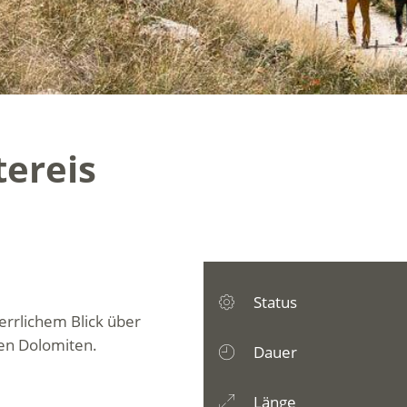
ereis
Status
rrlichem Blick über
den Dolomiten.
Dauer
Länge