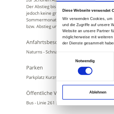
Der Abstieg bis Kurzras erfordert Geschick 
Diese Webseite verwendet 
jedoch keine großen alpinistischen Vorauss
Wir verwenden Cookies, um I
Sommermonaten erleichtert der Sessellift „R
und die Zugriffe auf unsere 
bzw. Abstieg um 400 Höhenmeter.
Website an unsere Partner fü
möglicherweise mit weiteren
Anfahrtsbeschreibung
der Dienste gesammelt habe
Naturns - Schnals - Kurzras
Einwilligungsauswahl
Notwendig
Parken
Parkplatz Kurzras, ganzjährig kostenpflichti
Öffentliche Verkehrsmittel
Ablehnen
Bus - Linie 261 Naturns - Schnalstal