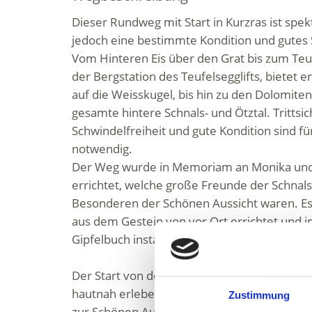
Dieser Rundweg mit Start in Kurzras ist spek
jedoch eine bestimmte Kondition und gutes
Vom Hinteren Eis über den Grat bis zum Teu
der Bergstation des Teufelsegglifts, bietet er
auf die Weisskugel, bis hin zu den Dolomiten
gesamte hintere Schnals- und Ötztal. Trittsic
Schwindelfreiheit und gute Kondition sind f
notwendig.
Der Weg wurde in Memoriam an Monika und
errichtet, welche große Freunde der Schnal
Besonderen der Schönen Aussicht waren. Es
aus dem Gestein von vor Ort errichtet und i
Gipfelbuch installiert.
Der Start von der Bergstation Grawand lässt 
hautnah erleben, da er am Rande des Hochjo
Zustimmung
zur Schönen Aussicht und Kurzras führt.