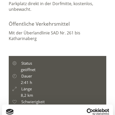
Parkplatz direkt in der Dorfmitte, kostenlos,
unbewacht.
Öffentliche Verkehrsmittel
Mit der Überlandlinie SAD Nr. 261 bis
Katharinaberg
Status
geöffnet
Dauer
2:41 h
Länge
8,2 km
Schwierigkeit
leicht
Höhenmeter bergauf