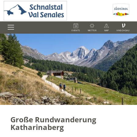
V
EVENTS
WETTER
MAP
VINSCHGAU
Große Rundwanderung
Katharinaberg